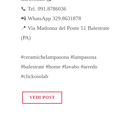
📞 Tel. 091.8786036⠀
📲 WhatsApp 329.8631878⠀
📍 Via Madonna del Ponte 51 Balestrate
(PA)⠀
⠀
#ceramichelampasona #lampasona
#balestrate #home #lavabo #arredo
#clickosolab
VEDI POST