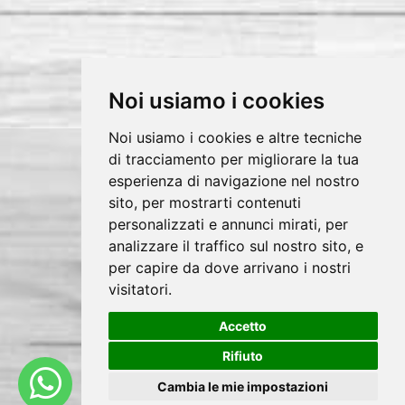
Noi usiamo i cookies
Noi usiamo i cookies e altre tecniche
di tracciamento per migliorare la tua
Copyrights © 2026 F.lli Lampasona G. & C.
esperienza di navigazione nel nostro
sito, per mostrarti contenuti
s.n.c. Tutti i diritti riservati.
personalizzati e annunci mirati, per
Partita Iva: 05436160823 /
analizzare il traffico sul nostro sito, e
Privacy e Cookie Policy
per capire da dove arrivano i nostri
visitatori.
Accetto
®
Sito realizzato con
Clickoso
Rifiuto
Cambia le mie impostazioni