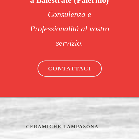
a Balestrate (Palermo)
Consulenza e
Professionalità al vostro
servizio.
CONTATTACI
CERAMICHE LAMPASONA